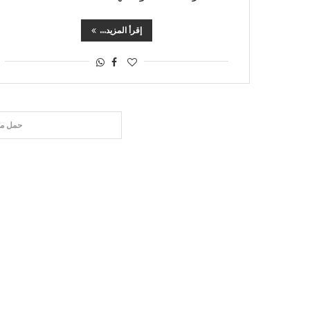
إقرأ المزيد...
حمل مق