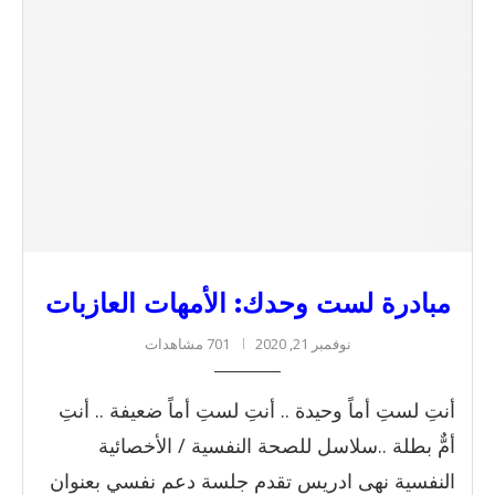
مبادرة لست وحدك: الأمهات العازبات
نوفمبر 21, 2020
701 مشاهدات
أنتِ لستِ أماً وحيدة .. أنتِ لستِ أماً ضعيفة .. أنتِ
أمٌّ بطلة ..سلاسل للصحة النفسية / الأخصائية
النفسية نهى ادريس تقدم جلسة دعم نفسي بعنوان