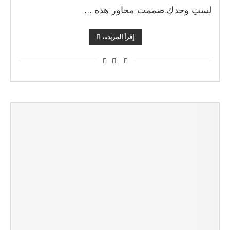
لستِ وحدكِ.صممت محاور هذه …
إقرأ المزيد...